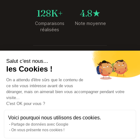
128K+
4.8★
Comparaisons
Note moyenne
réalisées
© 2026 SyndiCompare. Tous droits
Salut c'est nous...
réservés.
les Cookies !
Premier comparateur de tarifs de
Syndics créé en France
On a attendu d'être sûrs que le contenu de
Service
Données
ce site vous intéresse avant de vous
gratuit
sécurisées
déranger, mais on aimerait bien vous accompagner pendant votre
visite...
C'est OK pour vous ?
Voici pourquoi nous utilisons des cookies.
Partage de données avec Google
On vous présente nos cookies !