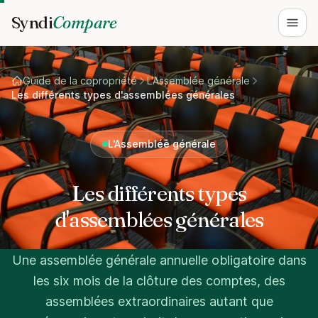
Syndi
Compare
Ouvri
Guide de la copropriété
L'Assemblée générale
Les différents types d'assemblées générales
L'Assemblée générale
Les différents types
d'assemblées générales
Une assemblée générale annuelle obligatoire dans
les six mois de la clôture des comptes, des
assemblées extraordinaires autant que