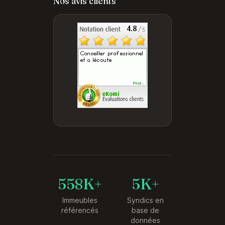
Nos avis clients
558K+
5K+
Immeubles
Syndics en
référencés
base de
données