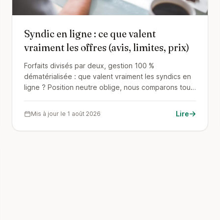
Syndic en ligne : ce que valent
vraiment les offres (avis, limites, prix)
Forfaits divisés par deux, gestion 100 %
dématérialisée : que valent vraiment les syndics en
ligne ? Position neutre oblige, nous comparons tous
les modèles sans en vendre aucun : promesses
tenues, limites réelles, profils de copropriétés
Lire
Mis à jour le 1 août 2026
adaptés et les huit questions à poser avant de
signer.