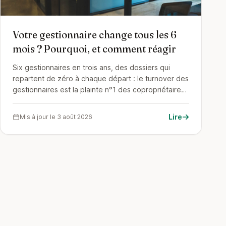
Votre gestionnaire change tous les 6
mois ? Pourquoi, et comment réagir
Six gestionnaires en trois ans, des dossiers qui
repartent de zéro à chaque départ : le turnover des
gestionnaires est la plainte n°1 des copropriétaires,
et le meilleur révélateur de la santé d'un cabinet. Ce
qu'il faut en déduire, les questions à poser en
Lire
Mis à jour le 3 août 2026
assemblée générale, et quand en tirer les
conséquences.