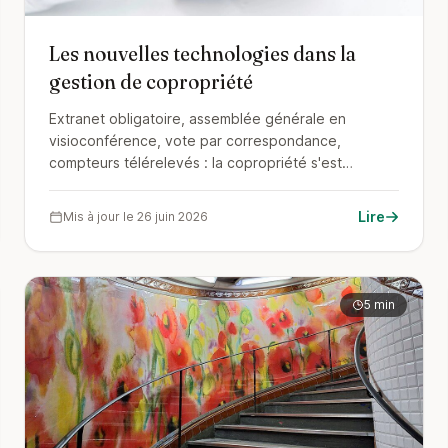
Les nouvelles technologies dans la
gestion de copropriété
Extranet obligatoire, assemblée générale en
visioconférence, vote par correspondance,
compteurs télérelevés : la copropriété s'est
numérisée. Voici ce que la loi impose déjà à votre
syndic, ce qui change vraiment la vie de l'immeuble,
Lire
Mis à jour le 26 juin 2026
et ce qui relève du gadget facturé.
5 min