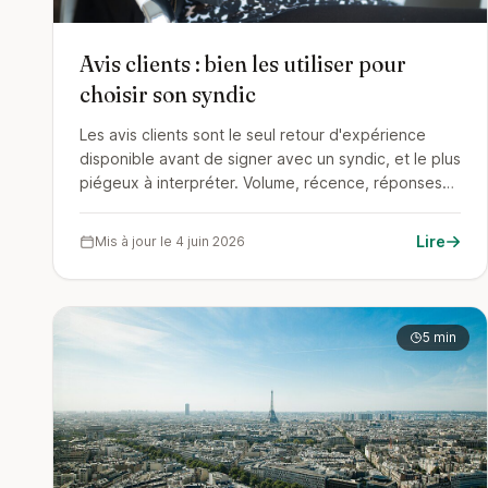
Avis clients : bien les utiliser pour
choisir son syndic
Les avis clients sont le seul retour d'expérience
disponible avant de signer avec un syndic, et le plus
piégeux à interpréter. Volume, récence, réponses
du cabinet, biais classiques : la grille de lecture
complète, et la façon dont SyndiCompare collecte
Lire
Mis à jour le 4 juin 2026
les siens.
5 min