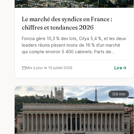
Le marché des syndics en France :
chiffres et tendances 2026
Foncia gère 10,3 % des lots, Citya 5,4 %, et les deux
leaders réunis pèsent moins de 16 % d'un marché
qui compte environ 5 400 cabinets. Parts de
marché, concentration par rachats, montée des
syndics en ligne : la photographie 2026 du marché,
Lire
Mis à jour le 10 juillet 2026
mesurée sur le registre national.
9 min