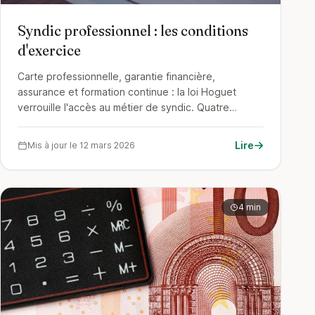
Syndic professionnel : les conditions
d'exercice
Carte professionnelle, garantie financière,
assurance et formation continue : la loi Hoguet
verrouille l'accès au métier de syndic. Quatre
documents à exiger, et à vérifier en dix minutes,
avant de confier votre immeuble.
Lire
Mis à jour le 12 mars 2026
4 min