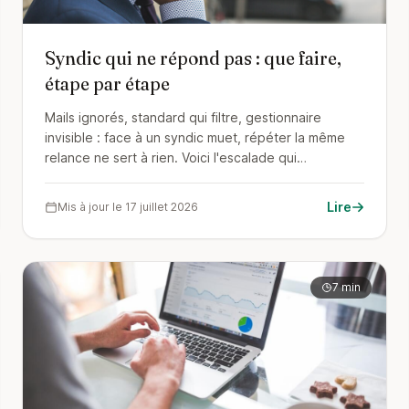
Syndic qui ne répond pas : que faire,
étape par étape
Mails ignorés, standard qui filtre, gestionnaire
invisible : face à un syndic muet, répéter la même
relance ne sert à rien. Voici l'escalade qui
fonctionne, de la lettre recommandée à la pénalité
de 15 € par jour, jusqu'au changement de syndic.
Lire
Mis à jour le 17 juillet 2026
7 min