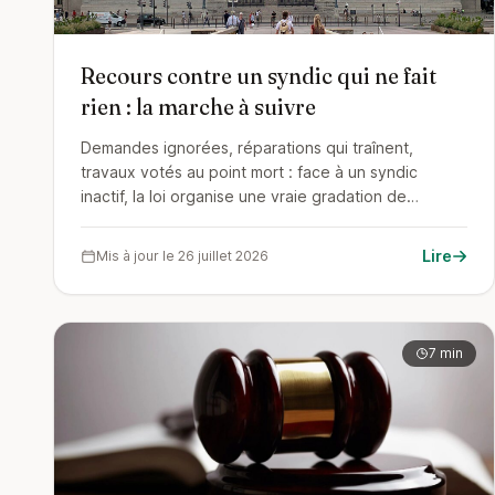
Recours contre un syndic qui ne fait
rien : la marche à suivre
Demandes ignorées, réparations qui traînent,
travaux votés au point mort : face à un syndic
inactif, la loi organise une vraie gradation de
recours, de la relance écrite à l'action en
responsabilité, en passant par l'arme la plus efficace
Lire
Mis à jour le 26 juillet 2026
et la moins utilisée, l'assemblée générale. Voici la
marche à suivre, étape par étape, avec les bases
légales et les pièges à éviter.
7 min