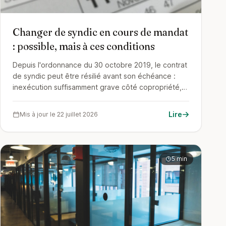
Changer de syndic en cours de mandat
: possible, mais à ces conditions
Depuis l'ordonnance du 30 octobre 2019, le contrat
de syndic peut être résilié avant son échéance :
inexécution suffisamment grave côté copropriété,
préavis de trois mois côté syndic. Les conditions, la
procédure et le vrai calcul face à l'attente de
Lire
Mis à jour le 22 juillet 2026
l'échéance.
5 min