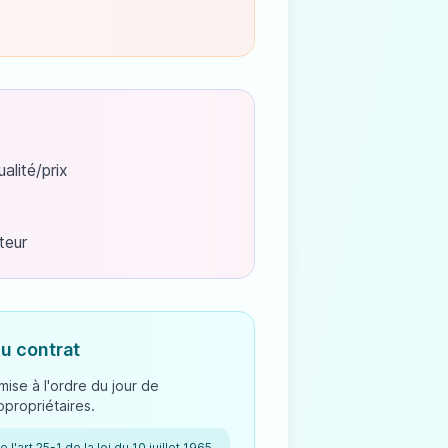
alité/prix
ateur
du contrat
mise à l'ordre du jour de
propriétaires.
 l'art 25-1 de la loi du 10 juillet 1965