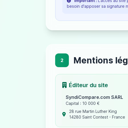
Important :
L'accès au site 
besoin d'apposer sa signature m
Mentions lég
2
Éditeur du site
SyndiCompare.com SARL
Capital : 10 000 €
28 rue Martin Luther King
14280 Saint Contest - France