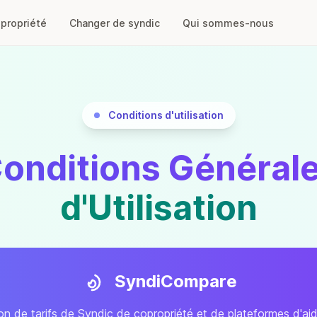
opropriété
Changer de syndic
Qui sommes-nous
Conditions d'utilisation
onditions Général
d'Utilisation
SyndiCompare
n de tarifs de Syndic de copropriété et de plateformes d'aid