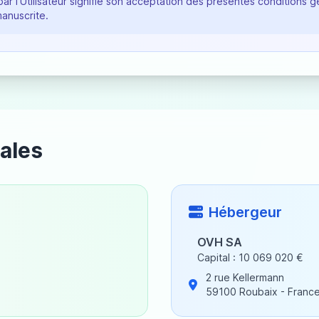
par l'Utilisateur signifie son acceptation des présentes conditions gé
anuscrite.
ales
Hébergeur
OVH SA
Capital : 10 069 020 €
2 rue Kellermann
59100 Roubaix - Franc