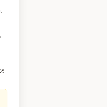
s,
,
a
 35