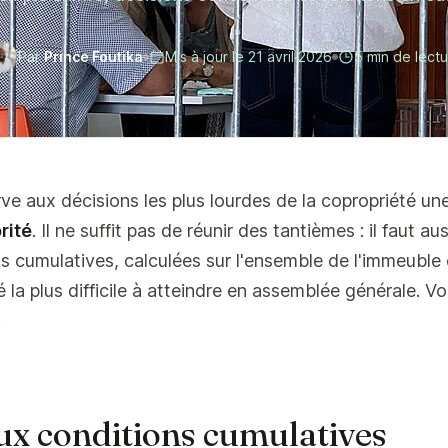
Par
Prince Foutika
Mis à jour le
21 avril 2026
5 min de lect
serve aux décisions les plus lourdes de la copropriété un
rité
. Il ne suffit pas de réunir des tantièmes : il faut aus
 cumulatives, calculées sur l'ensemble de l'immeuble 
é la plus difficile à atteindre en assemblée générale. Vo
.
eux conditions cumulatives