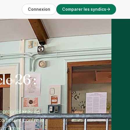
Connexion
Comparer les syndics
le 26 :
opropriétaires en
comptent contre le
s d'échec.