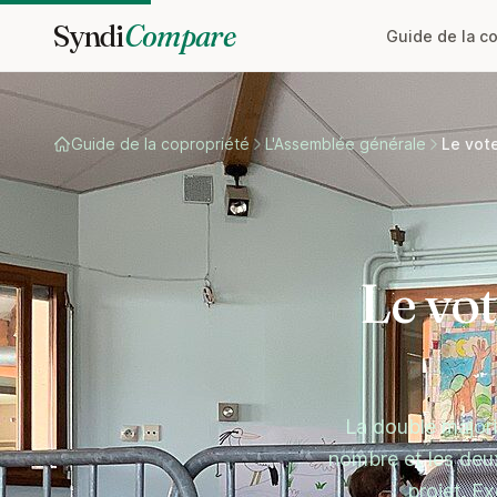
Syndi
Compare
Guide de la c
Guide de la copropriété
L'Assemblée générale
Le vote
Le vot
La double majori
nombre et les deu
projet. E