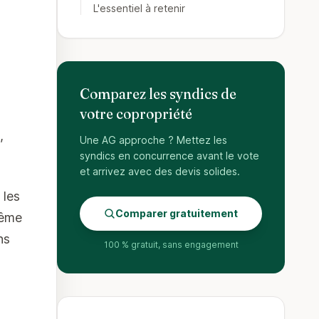
L'essentiel à retenir
Comparez les syndics de
votre copropriété
s
,
Une AG approche ? Mettez les
syndics en concurrence avant le vote
et arrivez avec des devis solides.
 les
Comparer gratuitement
même
ns
100 % gratuit, sans engagement