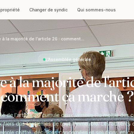
opropriété
Changer de syndic
Qui sommes-nous
 à la majorité de l'article 26 : comment...
L'Assemblée générale
e à la majorité de l'artic
comment ça marche ?
té de l'article 26 cumule deux verrous : la moitié des c
x tiers des tantièmes de tout l'immeuble. Les absents 
xemple chiffré, décisions concernées et solutions en ca