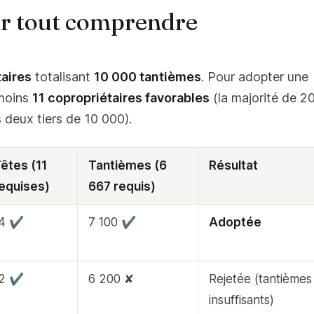
ur tout comprendre
aires
totalisant
10 000 tantièmes
. Pour adopter une
u moins
11 copropriétaires favorables
(la majorité de 20
 deux tiers de 10 000).
êtes (11
Tantièmes (6
Résultat
equises)
667 requis)
14 ✔
7 100 ✔
Adoptée
12 ✔
6 200 ✘
Rejetée (tantièmes
insuffisants)