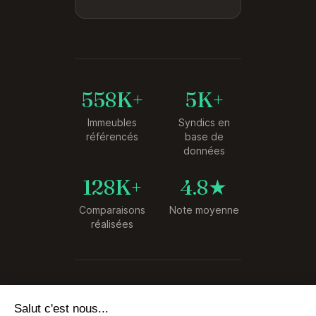
558K+
5K+
Immeubles
Syndics en
référencés
base de
données
128K+
4.8★
Comparaisons
Note moyenne
réalisées
© 2026 SyndiCompare. Tous droits
Salut c'est nous...
réservés.
les Cookies !