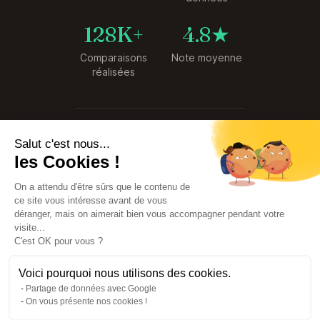
128K+
4.8★
Comparaisons
Note moyenne
réalisées
© 2026 SyndiCompare. Tous droits
Salut c'est nous...
réservés.
les Cookies !
Premier comparateur de tarifs de
Syndics créé en France
On a attendu d'être sûrs que le contenu de
Service
Données
ce site vous intéresse avant de vous
gratuit
sécurisées
déranger, mais on aimerait bien vous accompagner pendant votre
visite...
C'est OK pour vous ?
Voici pourquoi nous utilisons des cookies.
Partage de données avec Google
On vous présente nos cookies !