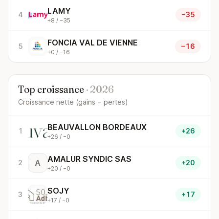
LAMY
4
−35
+8 / −35
FONCIA VAL DE VIENNE
5
−16
+0 / −16
Top croissance
· 2026
Croissance nette (gains − pertes)
BEAUVALLON BORDEAUX
1
+26
+26 / −0
AMALUR SYNDIC SAS
A
2
+20
+20 / −0
SOJY
3
+17
+17 / −0