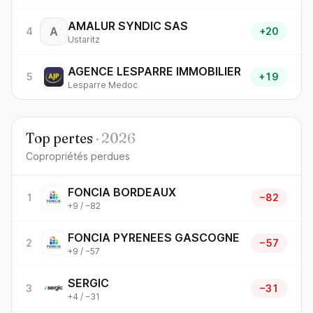
AMALUR SYNDIC SAS
A
4
+20
Ustaritz
AGENCE LESPARRE IMMOBILIER
5
+19
Lesparre Medoc
Top pertes
· 2026
Copropriétés perdues
FONCIA BORDEAUX
1
−82
+9 / −82
FONCIA PYRENEES GASCOGNE
2
−57
+9 / −57
SERGIC
3
−31
+4 / −31