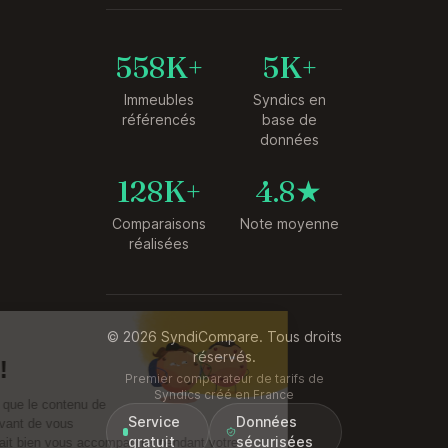
558K+
5K+
Immeubles
Syndics en
référencés
base de
données
128K+
4.8★
Comparaisons
Note moyenne
réalisées
© 2026 SyndiCompare. Tous droits
Salut c'est nous...
réservés.
les Cookies !
Premier comparateur de tarifs de
Syndics créé en France
On a attendu d'être sûrs que le contenu de
Service
Données
ce site vous intéresse avant de vous
gratuit
sécurisées
déranger, mais on aimerait bien vous accompagner pendant votre