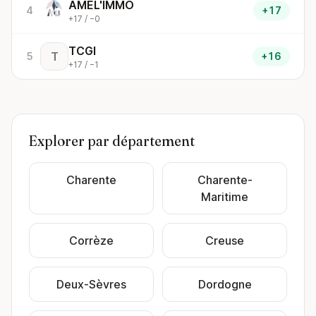
AMEL'IMMO
4
+17
+17 / −0
TCGI
T
5
+16
+17 / −1
Explorer par département
Charente
Charente-
Maritime
Corrèze
Creuse
Deux-Sèvres
Dordogne