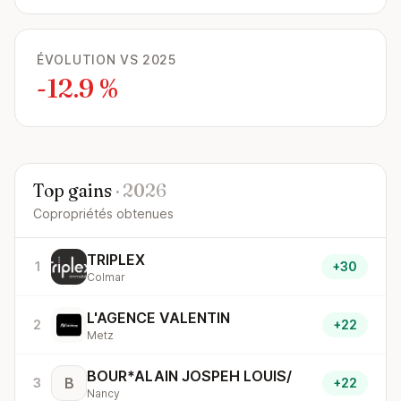
ÉVOLUTION VS 2025
-12.9 %
Top gains
· 2026
Copropriétés obtenues
TRIPLEX
1
+30
Colmar
L'AGENCE VALENTIN
2
+22
Metz
BOUR*ALAIN JOSPEH LOUIS/
B
3
+22
Nancy