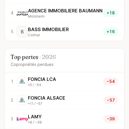
AGENCE IMMOBILIERE BAUMANN
4
+18
Molsheim
BASS IMMOBILIER
B
5
+16
Colmar
Top pertes
· 2026
Copropriétés perdues
FONCIA LCA
1
−54
+5 / −54
FONCIA ALSACE
2
−57
+11 / −57
LAMY
3
−39
+6 / −39