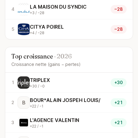
LA MAISON DU SYNDIC
4
−28
+3 / −28
CITYA POIREL
5
−28
+4 / −28
Top croissance
· 2026
Croissance nette (gains − pertes)
TRIPLEX
1
+30
+30 / −0
BOUR*ALAIN JOSPEH LOUIS/
B
2
+21
+22 / −1
L'AGENCE VALENTIN
3
+21
+22 / −1