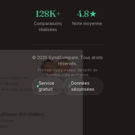
128K+
4.8★
Comparaisons
Note moyenne
réalisées
© 2026 SyndiCompare. Tous droits
Salut c'est nous...
réservés.
les Cookies !
Premier comparateur de tarifs de
Syndics créé en France
On a attendu d'être sûrs que le contenu de
Service
Données
ce site vous intéresse avant de vous
gratuit
sécurisées
déranger, mais on aimerait bien vous accompagner pendant votre
visite...
C'est OK pour vous ?
Voici pourquoi nous utilisons des cookies.
Partage de données avec Google
On vous présente nos cookies !