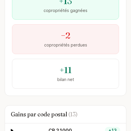
+13
copropriétés gagnées
−2
copropriétés perdues
+11
bilan net
Gains par code postal
(13)
CP 21000
+13