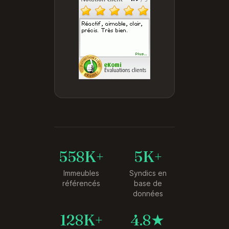
558K+
5K+
Immeubles
Syndics en
référencés
base de
données
128K+
4.8★