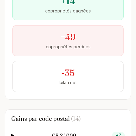
+14
copropriétés gagnées
−49
copropriétés perdues
-35
bilan net
Gains par code postal
(14)
CP 21000
+7