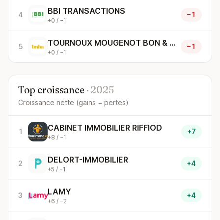
BBI TRANSACTIONS
4
−1
+0 / −1
TOURNOUX MOUGENOT BON & ASSOCIES
5
−1
+0 / −1
Top croissance
· 2025
Croissance nette (gains − pertes)
CABINET IMMOBILIER RIFFIOD
1
+7
+8 / −1
DELORT-IMMOBILIER
2
+4
+5 / −1
LAMY
3
+4
+6 / −2