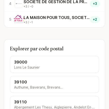
SOCIETE DE GESTION DE LA PROPRIETE IMMOBILIERE PRI
4
+3
+3 / −0
LA MAISON POUR TOUS, SOCIETE ANONYME COOPERATIVE D
5
+2
+3 / −1
Explorer par code postal
39000
Lons Le Saunier
39100
Authume, Baverans, Brevans…
39110
Abergement Les Thesy, Aiglepierre, Andelot En Montagne…