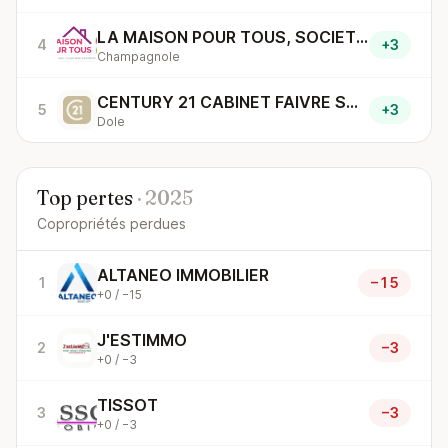
LA MAISON POUR TOUS, SOCIETE ANONYME COOPERATIVE D
4
+3
Champagnole
CENTURY 21 CABINET FAIVRE SARL
5
+3
Dole
Top pertes
· 2025
Copropriétés perdues
ALTANEO IMMOBILIER
1
−15
+0 / −15
J'ESTIMMO
2
−3
+0 / −3
TISSOT
3
−3
+0 / −3