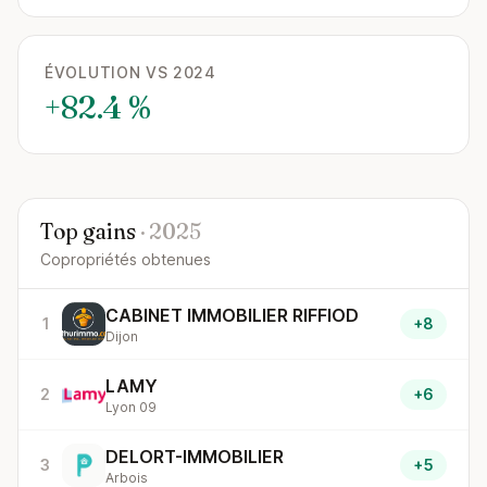
ÉVOLUTION VS 2024
+82.4 %
Top gains
· 2025
Copropriétés obtenues
CABINET IMMOBILIER RIFFIOD
1
+8
Dijon
LAMY
2
+6
Lyon 09
DELORT-IMMOBILIER
3
+5
Arbois